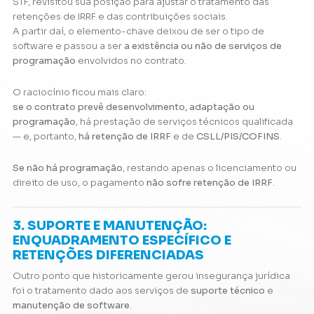
STF, revisitou sua posição para ajustar o tratamento das
retenções de IRRF e das contribuições sociais.
A partir daí, o elemento-chave deixou de ser o tipo de
software e passou a ser
a existência ou não de serviços de
programação
envolvidos no contrato.
O raciocínio ficou mais claro:
se o contrato prevê desenvolvimento, adaptação ou
programação
, há prestação de serviços técnicos qualificada
— e, portanto,
há retenção de IRRF
e de
CSLL/PIS/COFINS
.
Se não há programação
, restando apenas o licenciamento ou
direito de uso, o pagamento
não sofre retenção de IRRF
.
3. SUPORTE E MANUTENÇÃO:
ENQUADRAMENTO ESPECÍFICO E
RETENÇÕES DIFERENCIADAS
Outro ponto que historicamente gerou insegurança jurídica
foi o tratamento dado aos serviços de
suporte técnico
e
manutenção de software
.