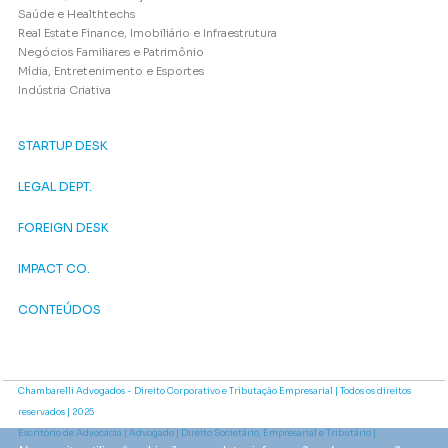
Saúde e Healthtechs
Real Estate Finance, Imobiliário e Infraestrutura
Negócios Familiares e Patrimônio
Mídia, Entretenimento e Esportes
Indústria Criativa
STARTUP DESK
LEGAL DEPT.
FOREIGN DESK
IMPACT CO.
CONTEÚDOS
Chambarelli Advogados - Direito Corporativo e Tributação Empresarial | Todos os direitos
reservados | 2025
Escritório de Advocacia | Advogado | Direito Societário, Empresarial e Tributário |