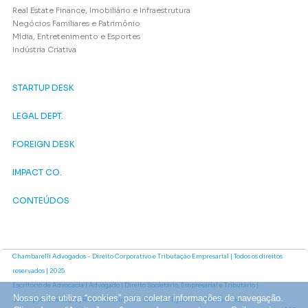
Real Estate Finance, Imobiliário e Infraestrutura
Negócios Familiares e Patrimônio
Mídia, Entretenimento e Esportes
Indústria Criativa
STARTUP DESK
LEGAL DEPT.
FOREIGN DESK
IMPACT CO.
CONTEÚDOS
Chambarelli Advogados - Direito Corporativo e Tributação Empresarial | Todos os direitos
reservados | 2025
Escritório de Advocacia | Advogado | Direito Societário, Empresarial e Tributário |
Nosso site utiliza “cookies” para coletar informações de navegação.
Startups e Tecnologia | Rio de Janeiro RJ - Barra da Tijuca - Le Monde Office