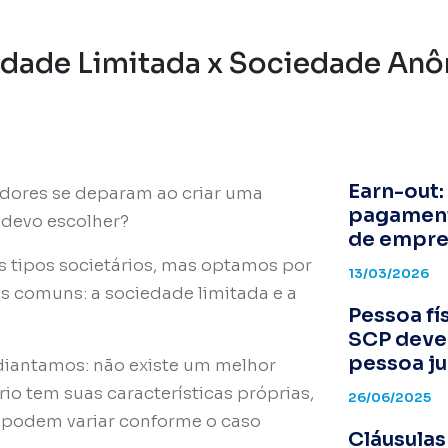
edade Limitada x Sociedade An
Earn-out
ores se deparam ao criar uma
pagament
a devo escolher?
de empre
os tipos societários, mas optamos por
13/03/2026
s comuns: a sociedade limitada e a
Pessoa fí
SCP deve
pessoa ju
adiantamos: não existe um melhor
rio tem suas características próprias,
26/06/2025
podem variar conforme o caso
Cláusulas