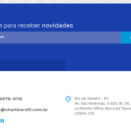
e para receber
novidades
99978-9116
Rio de Janeiro - RJ
Av. das Américas, 3.500, Bl. 06,
Le Monde Office, Barra da Tijuca
@chambarelli.com.br
22640-102