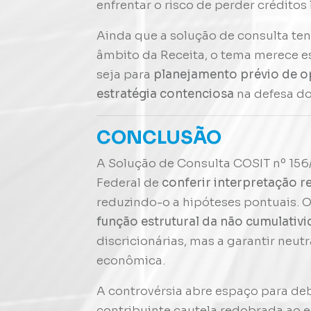
enfrentar o risco de perder créditos
Ainda que a solução de consulta ten
âmbito da Receita, o tema merece es
seja para
planejamento prévio de o
estratégia contenciosa
na defesa do
CONCLUSÃO
A Solução de Consulta COSIT nº 156/
Federal de
conferir interpretação re
reduzindo-o a hipóteses pontuais. O
função estrutural da não cumulativ
discricionárias, mas a garantir neutr
econômica.
A controvérsia abre espaço para deb
contribuinte cautela redobrada ao e