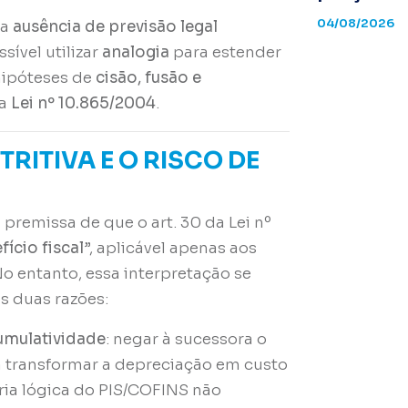
04/08/2026
 a
ausência de previsão legal
sível utilizar
analogia
para estender
hipóteses de
cisão, fusão e
da
Lei nº 10.865/2004
.
RITIVA E O RISCO DE
premissa de que o art. 30 da Lei nº
fício fiscal
”, aplicável apenas aos
o entanto, essa interpretação se
s duas razões:
cumulatividade
: negar à sucessora o
a transformar a depreciação em custo
pria lógica do PIS/COFINS não