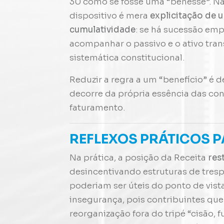
30 como se fosse uma “benesse”. Não
dispositivo é mera
explicitação de 
cumulatividade
: se há sucessão emp
acompanhar o passivo e o ativo tran
sistemática constitucional.
Reduzir a regra a um “benefício” é 
decorre da própria essência das con
faturamento.
REFLEXOS PRÁTICOS 
Na prática, a posição da Receita
res
desincentivando estruturas de tres
poderiam ser úteis do ponto de vist
insegurança, pois contribuintes qu
reorganização fora do tripé “cisão,