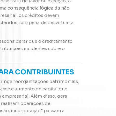
 se trata de favor ou exceção. O
uma consequência lógica da não
resarial, os créditos devem
sferidos, sob pena de desvirtuar a
desconsiderar que o creditamento
tribuições incidentes sobre o
PARA CONTRIBUINTES
tringe reorganizações patrimoniais
,
passe e aumento de capital que
a empresarial. Além disso, gera
e realizam operações de
 fusão, incorporação” passam a