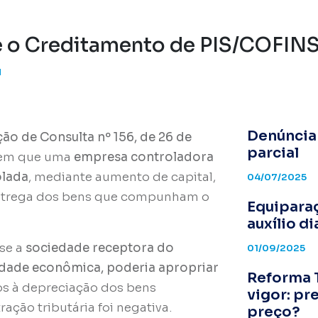
e o Creditamento de PIS/COFIN
I
Denúncia
ão de Consulta nº 156, de 26 de
parcial
o em que uma
empresa controladora
olada
, mediante aumento de capital,
04/07/2025
 entrega dos bens que compunham o
Equiparaç
auxílio d
 se a
sociedade receptora do
01/09/2025
idade econômica, poderia apropriar
Reforma T
s à depreciação dos bens
vigor: pr
ração tributária foi negativa.
preço?