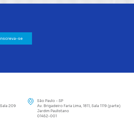
Inscreva-se
São Paulo - SP
 Sala 209
Av. Brigadeiro Faria Lima, 1811, Sala 1119 (parte)
Jardim Paulistano
01452-001