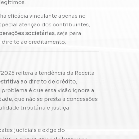
 legítimos.
ha eficácia vinculante apenas no
pecial atenção dos contribuintes,
perações societárias
, seja para
 direito ao creditamento.
2025 reitera a tendência da Receita
stritiva ao direito de crédito
,
 problema é que essa visão ignora a
idade
, que não se presta a concessões
alidade tributária e justiça
ates judiciais e exige do
struturar operações de trespasse.