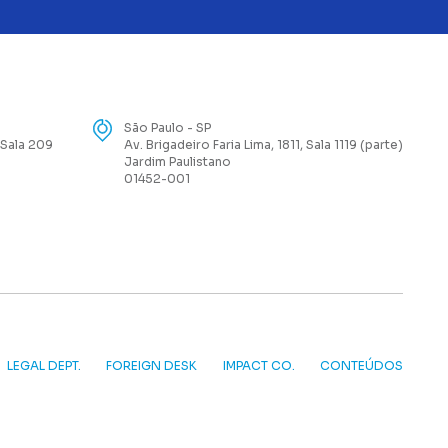
São Paulo - SP
 Sala 209
Av. Brigadeiro Faria Lima, 1811, Sala 1119 (parte)
Jardim Paulistano
01452-001
LEGAL DEPT.
FOREIGN DESK
IMPACT CO.
CONTEÚDOS