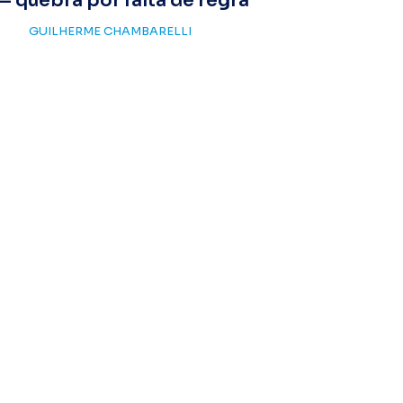
— quebra por falta de regra
GUILHERME CHAMBARELLI