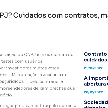
PJ? Cuidados com contratos, m
I
Contrato 
malização do CNPJ é mais comum do
cuidados 
, testes com usuários,
r investidores muitas vezes
21/05/2026
presa. Mas atenção:
a ausência de
A importâ
os jurídicos
— pelo contrário, é
abertura
 empreendedores deixam brechas que
28/12/2022
gócio.
Sociedade
teger juridicamente aquilo que está