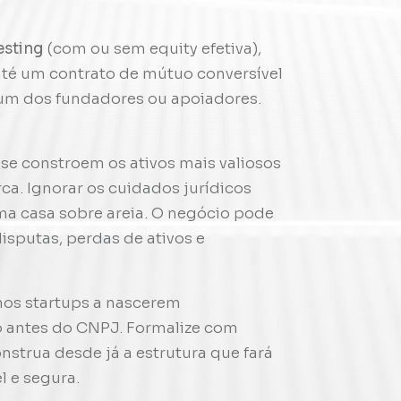
esting
(com ou sem equity efetiva),
té um contrato de mútuo conversível
lgum dos fundadores ou apoiadores.
se constroem os ativos mais valiosos
rca. Ignorar os cuidados jurídicos
a casa sobre areia. O negócio pode
disputas, perdas de ativos e
mos startups a nascerem
 antes do CNPJ. Formalize com
onstrua desde já a estrutura que fará
el e segura.