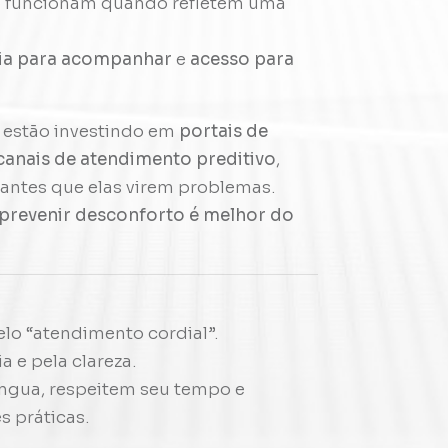
ó funcionam quando refletem uma
ia para acompanhar
e
acesso para
s estão investindo em
portais de
 canais de atendimento preditivo
,
 antes que elas virem problemas.
prevenir desconforto é melhor do
elo “atendimento cordial”.
 e pela clareza.
íngua, respeitem seu tempo e
 práticas.