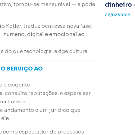
dinheiro 
etivo, tornou-se mensurável — e pode
26/03/2026
lip Kotler, traduz bem essa nova fase:
 —
humano, digital e emocional ao
is do que tecnologia: exige cultura.
DO SERVIÇO AO
o e exigente.
es, consulta reputações, e espera ser
a fintech.
 de andamento e um jurídico que
 ele
.
nte como espectador de processos