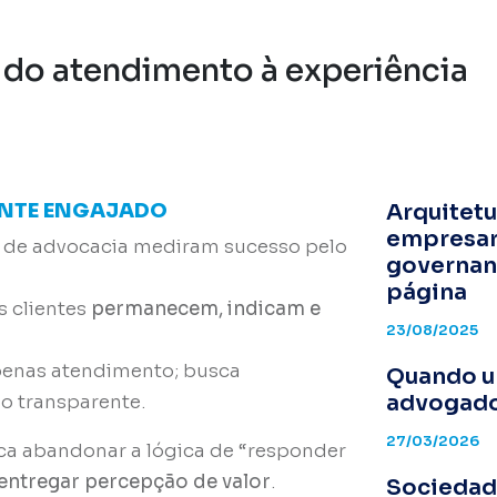
0: do atendimento à experiência
I
IENTE ENGAJADO
Arquitetu
empresari
s de advocacia mediram sucesso pelo
governan
página
s clientes
permanecem, indicam e
23/08/2025
apenas atendimento; busca
Quando u
advogado
go transparente.
27/03/2026
fica abandonar a lógica de “responder
entregar percepção de valor
.
Sociedade