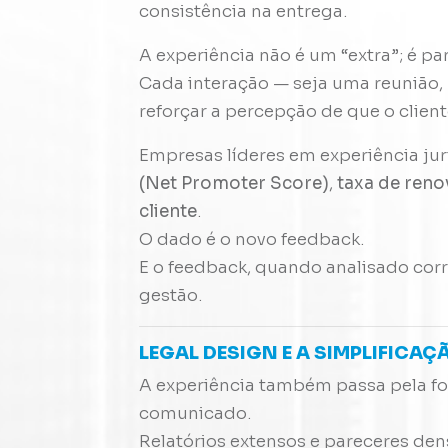
consistência na entrega.
A experiência não é um “extra”; é pa
Cada interação — seja uma reunião,
reforçar a percepção de que o clien
Empresas líderes em experiência jur
(Net Promoter Score)
,
taxa de reno
cliente
.
O dado é o novo feedback.
E o feedback, quando analisado cor
gestão.
LEGAL DESIGN E A SIMPLIFICA
A experiência também passa pela f
comunicado.
Relatórios extensos e pareceres de