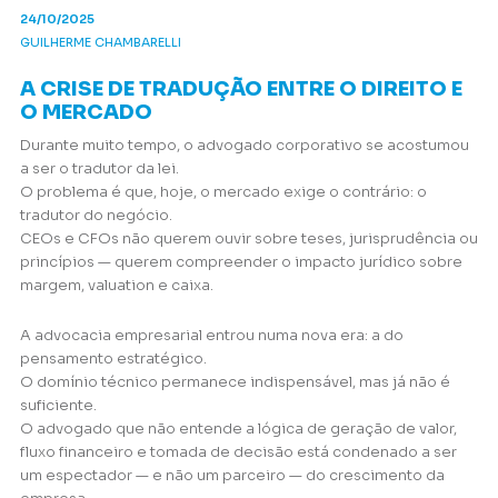
24/10/2025
GUILHERME CHAMBARELLI
A CRISE DE TRADUÇÃO ENTRE O DIREITO E
O MERCADO
Durante muito tempo, o advogado corporativo se acostumou
a ser o tradutor da lei.
O problema é que, hoje, o mercado exige o contrário: o
tradutor do negócio.
CEOs e CFOs não querem ouvir sobre teses, jurisprudência ou
princípios — querem compreender o impacto jurídico sobre
margem, valuation e caixa.
A advocacia empresarial entrou numa nova era: a do
pensamento estratégico.
O domínio técnico permanece indispensável, mas já não é
suficiente.
O advogado que não entende a lógica de geração de valor,
fluxo financeiro e tomada de decisão está condenado a ser
um espectador — e não um parceiro — do crescimento da