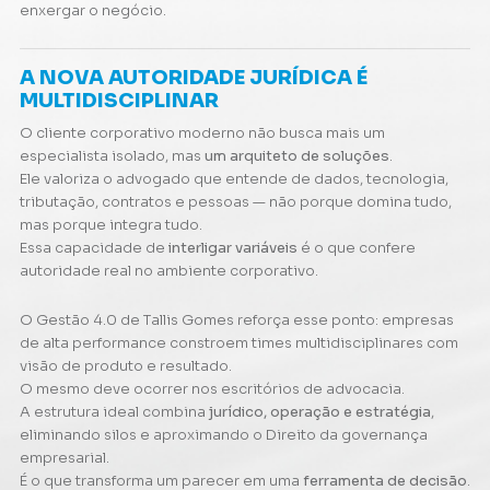
enxergar o negócio.
A NOVA AUTORIDADE JURÍDICA É
MULTIDISCIPLINAR
O cliente corporativo moderno não busca mais um
especialista isolado, mas
um arquiteto de soluções
.
Ele valoriza o advogado que entende de dados, tecnologia,
tributação, contratos e pessoas — não porque domina tudo,
mas porque integra tudo.
Essa capacidade de
interligar variáveis
é o que confere
autoridade real no ambiente corporativo.
O
Gestão 4.0
de Tallis Gomes reforça esse ponto: empresas
de alta performance constroem times multidisciplinares com
visão de produto e resultado.
O mesmo deve ocorrer nos escritórios de advocacia.
A estrutura ideal combina
jurídico, operação e estratégia
,
eliminando silos e aproximando o Direito da governança
empresarial.
É o que transforma um parecer em uma
ferramenta de decisão
.