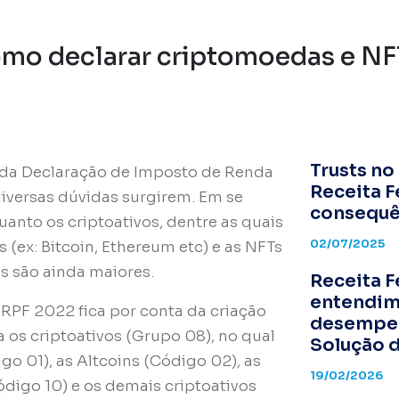
mo declarar criptomoedas e NF
Trusts no
 da Declaração de Imposto de Renda
Receita F
diversas dúvidas surgirem. Em se
consequê
anto os criptoativos, dentre as quais
02/07/2025
ex: Bitcoin, Ethereum etc) e as NFTs
as são ainda maiores.
Receita F
entendim
IRPF 2022 fica por conta da criação
desempen
 os criptoativos (Grupo 08), no qual
Solução 
go 01), as Altcoins (Código 02), as
19/02/2026
ódigo 10) e os demais criptoativos