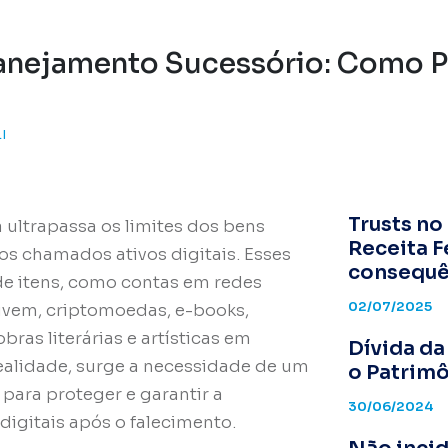
Planejamento Sucessório: Como P
I
Trusts no
a ultrapassa os limites dos bens
Receita F
 os chamados ativos digitais. Esses
consequê
e itens, como contas em redes
02/07/2025
uvem, criptomoedas, e-books,
bras literárias e artísticas em
Dívida d
realidade, surge a necessidade de um
o Patrim
para proteger e garantir a
30/06/2024
igitais após o falecimento.