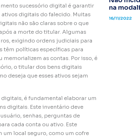
Não inci
mento sucessório digital é garantir
na modal
tivos digitais do falecido. Muitas
16/11/2022
digitais não são claras sobre o que
após a morte do titular. Algumas
ros, exigindo ordens judiciais para
s têm políticas específicas para
u memorializem as contas. Por isso, é
rio, o titular dos bens digitais
omo deseja que esses ativos sejam
 digitais, é fundamental elaborar um
s digitais. Este inventário deve
usuário, senhas, perguntas de
ara cada conta ou ativo. Este
 um local seguro, como um cofre