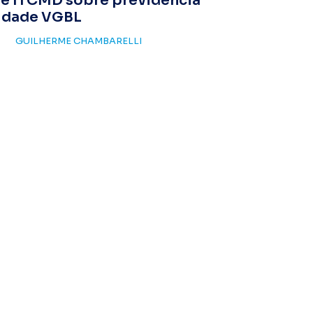
de ITCMD sobre previdência
idade VGBL
GUILHERME CHAMBARELLI