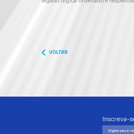
legado digital ordenado e respeitos
VOLTAR
Inscreva-s