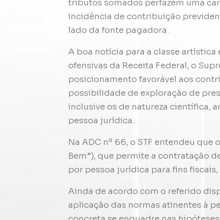
tributos somados perfazem uma carga
incidência de contribuição previden
lado da fonte pagadora.
A boa notícia para a classe artística
ofensivas da Receita Federal, o Sup
posicionamento favorável aos contr
possibilidade de exploração de pres
inclusive os de natureza científica, a
pessoa jurídica.
Na ADC nº 66, o STF entendeu que o a
Bem”), que permite a contratação de
por pessoa jurídica para fins fiscais,
Ainda de acordo com o referido disp
aplicação das normas atinentes à pe
concreta se enquadre nas hipóteses d