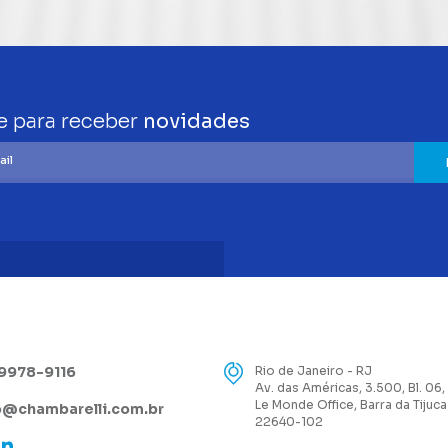
e para receber
novidades
99978-9116
Rio de Janeiro - RJ
Av. das Américas, 3.500, Bl. 06,
Le Monde Office, Barra da Tijuca
@chambarelli.com.br
22640-102