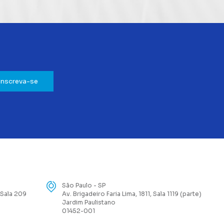
Inscreva-se
São Paulo - SP
 Sala 209
Av. Brigadeiro Faria Lima, 1811, Sala 1119 (parte)
Jardim Paulistano
01452-001