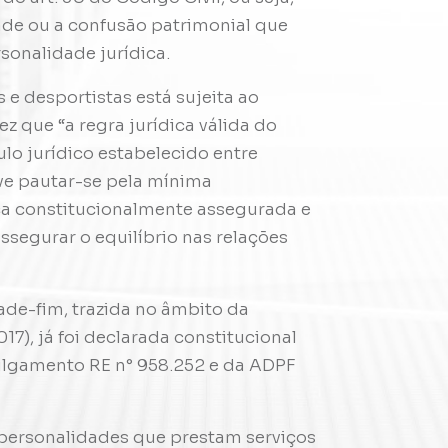
dade ou a confusão patrimonial que
sonalidade jurídica.
s e desportistas está sujeita ao
z que “a regra jurídica válida do
lo jurídico estabelecido entre
ve pautar-se pela mínima
ca constitucionalmente assegurada e
assegurar o equilíbrio nas relações
dade-fim, trazida no âmbito da
17), já foi declarada constitucional
ulgamento RE n° 958.252 e da ADPF
 personalidades que prestam serviços