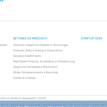
SETORES DE MERCADO
STARTUP DESK
pitais
Startups, Negócios Digitais e Tecnologia
Fintechs, Bets e Serviços Financeiros
Saúde e Healthtechs
Real Estate Finance, Imobiliário e Infraestrutura
Negócios Familiares e Patrimônio
Mídia, Entretenimento e Esportes
Indústria Criativa
odos os direitos reservados | 2025
utário | Startups e Tecnologia | Rio de Janeiro RJ - Barra da Tijuca - Le Monde 