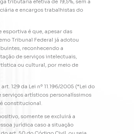
 tributária efetiva de 19,5%, sem a
ciária e encargos trabalhistas do
 e esportiva é que, apesar das
remo Tribunal Federal já adotou
ibuintes, reconhecendo a
tação de serviços intelectuais,
rtística ou cultural, por meio de
rt. 129 da Lei nº 11.196/2005 (“Lei do
 serviços artísticos personalíssimos
 é constitucional.
ositivo, somente se excluirá a
ssoa jurídica caso a situação
o art. 50 do Código Civil, ou seja,