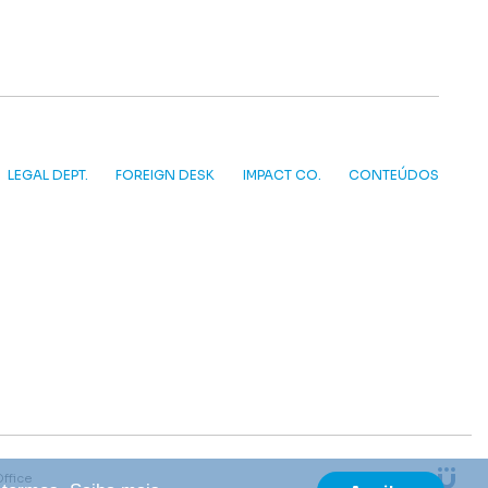
LEGAL DEPT.
FOREIGN DESK
IMPACT CO.
CONTEÚDOS
Office