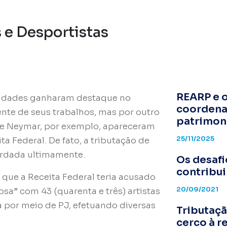
s e Desportistas
REARP e o
alidades ganharam destaque no
coordena
ente de seus trabalhos, mas por outro
patrimoni
 e Neymar, por exemplo, apareceram
25/11/2025
a Federal. De fato, a tributação de
bordada ultimamente.
Os desafi
contribui
que a Receita Federal teria acusado
20/09/2021
sa” com 43 (quarenta e três) artistas
por meio de PJ, efetuando diversas
Tributaçã
cerco à r