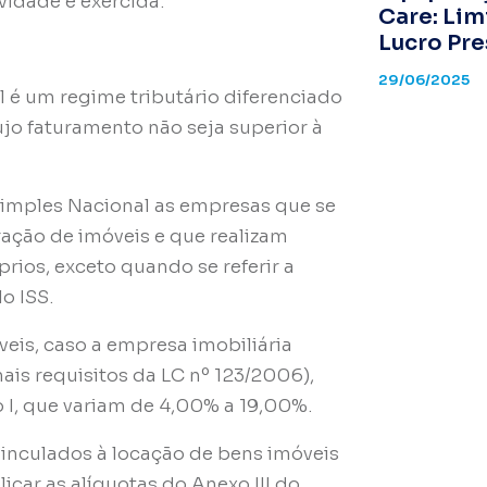
vidade é exercida.
Care: Lim
Lucro Pr
29/06/2025
 é um regime tributário diferenciado
jo faturamento não seja superior à
Simples Nacional as empresas que se
ação de imóveis e que realizam
rios, exceto quando se referir a
o ISS.
eis, caso a empresa imobiliária
ais requisitos da LC nº 123/2006),
o I, que variam de 4,00% a 19,00%.
inculados à locação de bens imóveis
icar as alíquotas do Anexo III do