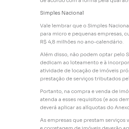
de acordo com a forma pela qual ati
Simples Nacional
Vale lembrar que o Simples Nacional
para micro e pequenas empresas, cu
R$ 4,8 milhões no ano-calendário.
Além disso, não podem optar pelo 
dedicam ao loteamento e à incorpor
atividade de locação de imóveis próp
prestação de serviços tributados pel
Portanto, na compra e venda de imóv
atenda a esses requisitos (e aos dem
deverá aplicar as alíquotas do Anex
As empresas que prestam serviços v
e corretagem de imóveis deverão apl