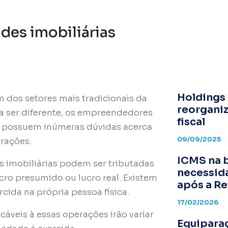
ades imobiliárias
Holdings 
 dos setores mais tradicionais da
reorganiz
a ser diferente, os empreendedores
fiscal
as possuem inúmeras dúvidas acerca
09/09/2025
erações.
ICMS na b
 imobiliárias podem ser tributadas
necessid
cro presumido ou lucro real. Existem
após a Re
cida na própria pessoa física.
17/02/2026
licáveis à essas operações irão variar
Equipara