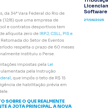
Tributaçã
Licencia
Software
s, da 34ª Vara Federal do Rio de
ira (12/8) que uma empresa de
27/06/2025
ol e contratos desportivos tem
l de alíquota zero de
IRPJ
,
CSLL
,
PIS e
 Retomada do Setor de Eventos
 período respeita o prazo de 60 meses
inalmente instituiu o Perse.
mitações impostas pela
Lei
regulamentada pela Instrução
ederal
, que impôs o teto de R$ 15
igência de habilitação prévia em
dele.
O SOBRE O QUE REALMENTE
TE A JOTA PRINCIPAL, A NOVA