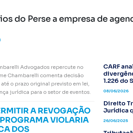
ios do Perse a empresa de agen
I
CARF anal
ambarelli Advogados repercute no
divergênc
erme Chambarelli comenta decisão
1.226 do 
é o prazo original previsto em lei,
08/06/2026
ça jurídica para o setor de eventos.
Direito T
ERMITIR A REVOGAÇÃO
Jurídica 
O PROGRAMA VIOLARIA
26/06/2025
CA DOS