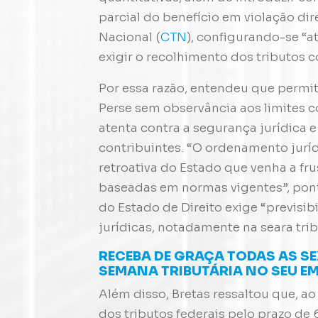
parcial do benefício em violação dir
Nacional (
CTN
), configurando-se “a
exigir o recolhimento dos tributos c
Por essa razão, entendeu que permiti
Perse sem observância aos limites co
atenta contra a segurança jurídica 
contribuintes. “O ordenamento juríd
retroativa do Estado que venha a fru
baseadas em normas vigentes”, pontu
do Estado de Direito exige “previsib
jurídicas, notadamente na seara trib
RECEBA DE GRAÇA TODAS AS S
SEMANA TRIBUTÁRIA NO SEU EM
Além disso, Bretas ressaltou que, ao
dos tributos federais pelo prazo de 