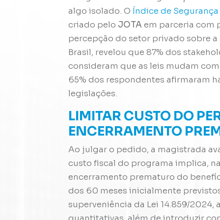
algo isolado. O
Índice de Segurança 
criado pelo
JOTA
em parceria com pr
percepção do setor privado sobre a 
Brasil, revelou que 87% dos stakeh
consideram que as leis mudam com f
65% dos respondentes afirmaram hav
legislações.
LIMITAR CUSTO DO PE
ENCERRAMENTO PREMA
Ao julgar o pedido, a magistrada ava
custo fiscal do programa implica, na
encerramento prematuro do benefício
dos 60 meses inicialmente previsto
superveniência da Lei 14.859/2024, a
quantitativas, além de introduzir c