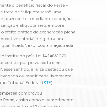
mente o benefício fiscal do Perse –
e trate de “alíquota zero”, uma
or prazo certo e mediante condições
 isenção e alíquota zero, embora
a o efeito prático de exoneração plena
incentivo setorial dirigido a um
qualificado”, explicou a magistrada.
o instituído pela Lei 14.148/2021
concedida por prazo certo e em
Nesse sentido, a juíza destacou que
revogada ou modificada livremente,
mo Tribunal Federal (
STF
).
a empresa comprovou
o Perse, assim como o cumprimento
enquadramento na Classificação