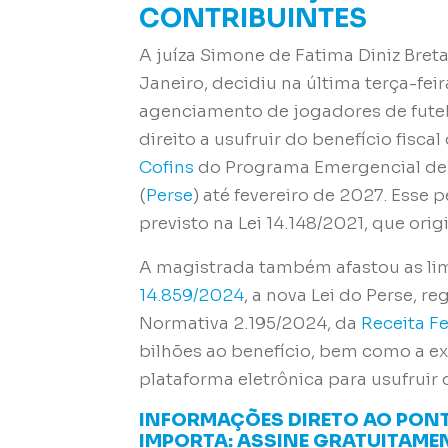
CONTRIBUINTES
A juíza Simone de Fatima Diniz Breta
Janeiro, decidiu na última terça-fe
agenciamento de jogadores de futeb
direito a usufruir do benefício fisca
Cofins
do Programa Emergencial de
(
Perse
) até fevereiro de 2027. Esse
previsto na Lei 14.148/2021, que orig
A magistrada também afastou as li
14.859/2024
, a nova Lei do Perse, 
Normativa 2.195/2024, da
Receita F
bilhões ao benefício, bem como a ex
plataforma eletrônica para usufruir 
INFORMAÇÕES DIRETO AO PONT
IMPORTA: ASSINE GRATUITAMEN