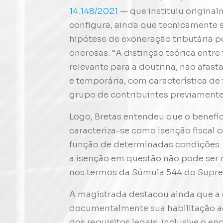
14.148/2021
— que instituiu original
configura, ainda que tecnicamente s
hipótese de exoneração tributária p
onerosas. “A distinção teórica entre
relevante para a doutrina, não afast
e temporária, com característica de 
grupo de contribuintes previamente 
Logo, Bretas entendeu que o benefíci
caracteriza-se como isenção fiscal 
função de determinadas condições. 
a isenção em questão não pode ser 
nos termos da Súmula 544 do Supre
A magistrada destacou ainda que 
documentalmente sua habilitação a
dos requisitos legais, inclusive o 