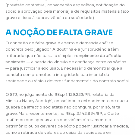
(previsão contratual, convocação específica, notificação do
sócio e aprovação pela maioria) e de
requisitos materiais
(ato
grave e risco à sobrevivência da sociedade).
A NOÇÃO DE FALTA GRAVE
O conceito de
falta grave
é aberto e demanda análise
concreta pelo julgador. A doutrina e a jurisprudência têm
reiterado que não basta o simples
rompimento da affectio
societatis
— a perda do vínculo de confiança entre os sócios
— para justificar a exclusão. É necessário demonstrar que a
conduta comprometeu a integridade patrimonial da
sociedade ou violou deveres fundamentais do contrato social.
O
STJ
, no julgamento do
REsp 1.129.222/PR
, relatoria da
Ministra Nancy Andrighi, consolidou o entendimento de que a
quebra da affectio societatis não configura, por si só, falta
grave. Mais recentemente, no
REsp 2.142.834/SP
, a Corte
reafirmou que apenas atos que violem diretamente o
patrimônio ou os deveres de sócio podem justificar a medida,
como a retirada de valores do caixa da sociedade em