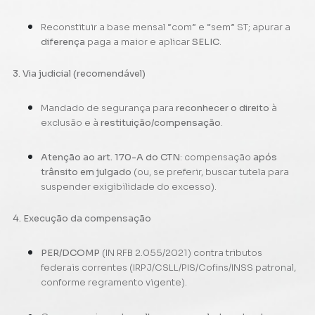
Reconstituir a base mensal “com” e “sem” ST; apurar a
diferença
paga a maior e aplicar
SELIC
.
3. Via judicial (recomendável)
Mandado de segurança para
reconhecer o direito
à
exclusão e à
restituição/compensação
.
Atenção ao art. 170-A do CTN
: compensação
após
trânsito em julgado
(ou, se preferir, buscar tutela para
suspender exigibilidade do excesso).
4. Execução da compensação
PER/DCOMP
(IN RFB 2.055/2021) contra tributos
federais correntes (IRPJ/CSLL/PIS/Cofins/INSS patronal,
conforme regramento vigente).