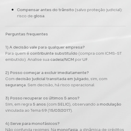
Compensar antes do trânsito
(salvo proteção judicial):
risco de
glosa
.
Perguntas frequentes
1) A decisão vale para qualquer empresa?
Para quem é
contribuinte substituído
(compra com ICMS-ST
embutido). Analise sua
cadeia/NCM
por
UF
.
2) Posso começar a excluir imediatamente?
Com
decisão judicial transitada em julgado
, sim, com
segurança
. Sem decisão, há risco operacional.
3) Posso recuperar os últimos 5 anos?
Sim, em regra
5 anos
(com
SELIC
), observando a
modulação
vinculada ao Tema 69 (
15/03/2017
).
4) Serve para monofásicos?
Não confunda regimes. Na
monofasia
, a dinâmica de créditos