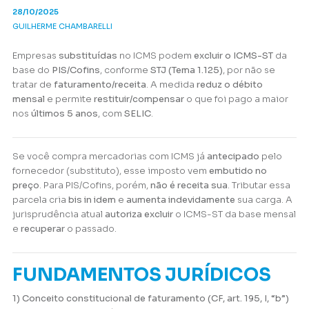
28/10/2025
GUILHERME CHAMBARELLI
Empresas
substituídas
no ICMS podem
excluir o ICMS-ST
da
base do
PIS/Cofins
, conforme
STJ (Tema 1.125)
, por não se
tratar de
faturamento/receita
. A medida
reduz o débito
mensal
e permite
restituir/compensar
o que foi pago a maior
nos
últimos 5 anos
, com
SELIC
.
Se você compra mercadorias com ICMS já
antecipado
pelo
fornecedor (substituto), esse imposto vem
embutido no
preço
. Para PIS/Cofins, porém,
não é receita sua
. Tributar essa
parcela cria
bis in idem
e
aumenta indevidamente
sua carga. A
jurisprudência atual
autoriza excluir
o ICMS-ST da base mensal
e
recuperar
o passado.
FUNDAMENTOS JURÍDICOS
1) Conceito constitucional de faturamento (CF, art. 195, I, “b”)