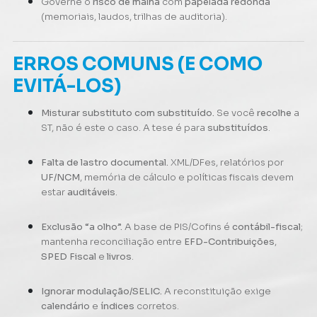
Governe o
risco de malha
com
papelada redonda
(memoriais, laudos, trilhas de auditoria).
ERROS COMUNS (E COMO
EVITÁ-LOS)
Misturar substituto com substituído.
Se você
recolhe
a
ST, não é este o caso. A tese é para
substituídos
.
Falta de lastro documental.
XML/DFes, relatórios por
UF/NCM
, memória de cálculo e políticas fiscais devem
estar
auditáveis
.
Exclusão “a olho”.
A base de PIS/Cofins é
contábil-fiscal
;
mantenha reconciliação entre
EFD-Contribuições
,
SPED Fiscal
e
livros
.
Ignorar modulação/SELIC.
A reconstituição exige
calendário
e
índices
corretos.