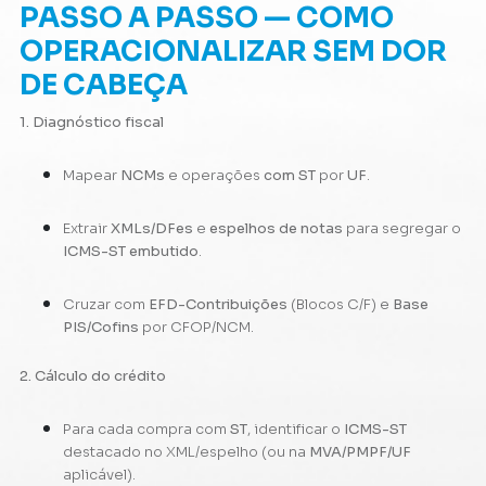
PASSO A PASSO — COMO
OPERACIONALIZAR SEM DOR
DE CABEÇA
1. Diagnóstico fiscal
Mapear
NCMs
e operações
com ST
por
UF
.
Extrair
XMLs/DFes
e
espelhos de notas
para segregar o
ICMS-ST embutido
.
Cruzar com
EFD-Contribuições
(Blocos C/F) e
Base
PIS/Cofins
por CFOP/NCM.
2. Cálculo do crédito
Para cada compra com
ST
, identificar o
ICMS-ST
destacado no XML/espelho (ou na
MVA/PMPF/UF
aplicável).