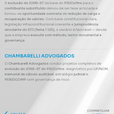
A
exclusão do ICMS-ST
da base do
PIS/Cofins
para o
contribuinte substituído
deixou de ser tese arriscada e
tornou-se
oportunidade concreta
de
redução de carga
e
recuperação de valores
. Com base constitucional clara,
legislação infraconstitucional coerente e
jurisprudência
vinculante do STJ (Tema 1.125)
, o cenário é favorável — desde
que a empresa
execute com método, lastro documental e
governança
.
CHAMBARELLI ADVOGADOS
O
Chambarelli Advogados
conduz projetos completos de
exclusão do ICMS-ST do PIS/Cofins
: diagnóstico por
UF/NCM
,
memorial de cálculo auditável
, estratégia
judicial
e
PER/DCOMP
com governança de risco.
COMPARTILHAR