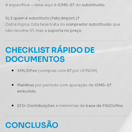
é específica — tese aqui é
ICMS-ST
do
substituído
.
5) E quem é substituto (fabr./import.)?
Outra lógica. Esta tese trata do
comprador substituído
que
não recolhe ST, mas a
suporta no preço
.
CHECKLIST RÁPIDO DE
DOCUMENTOS
XML/DFes
(compras com
ST
por UF/NCM).
Planilhas
por período com apuração de
ICMS-ST
embutido
.
EFD-Contribuições
e memórias de
base de PIS/Cofins
.
CONCLUSÃO