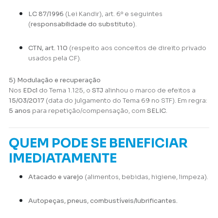
LC 87/1996
(Lei Kandir), art. 6º e seguintes
(
responsabilidade do substituto
).
CTN, art. 110
(respeito aos conceitos de direito privado
usados pela CF).
5) Modulação e recuperação
Nos
EDcl
do Tema 1.125, o
STJ
alinhou o marco de efeitos a
15/03/2017
(data do julgamento do Tema 69 no STF). Em regra:
5 anos
para repetição/compensação, com
SELIC
.
QUEM PODE SE BENEFICIAR
IMEDIATAMENTE
Atacado e varejo
(alimentos, bebidas, higiene, limpeza).
Autopeças, pneus, combustíveis/lubrificantes.