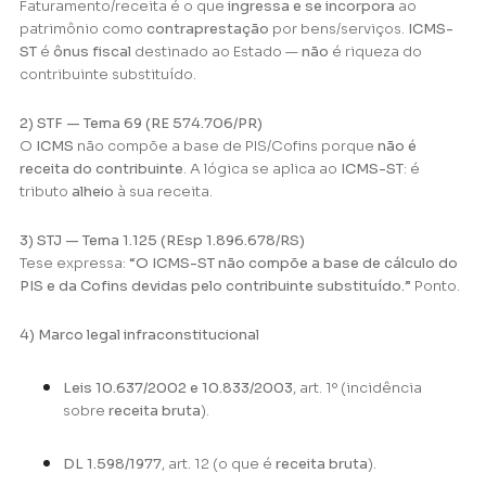
Faturamento/receita é o que
ingressa e se incorpora
ao
patrimônio como
contraprestação
por bens/serviços.
ICMS-
ST
é
ônus fiscal
destinado ao Estado —
não
é riqueza do
contribuinte substituído.
2) STF — Tema 69 (RE 574.706/PR)
O
ICMS
não compõe a base de PIS/Cofins porque
não é
receita do contribuinte
. A lógica se aplica ao
ICMS-ST
: é
tributo
alheio
à sua receita.
3) STJ — Tema 1.125 (REsp 1.896.678/RS)
Tese expressa:
“O ICMS-ST não compõe a base de cálculo do
PIS e da Cofins devidas pelo contribuinte substituído.”
Ponto.
4) Marco legal infraconstitucional
Leis 10.637/2002 e 10.833/2003
, art. 1º (incidência
sobre
receita bruta
).
DL 1.598/1977
, art. 12 (o que é
receita bruta
).