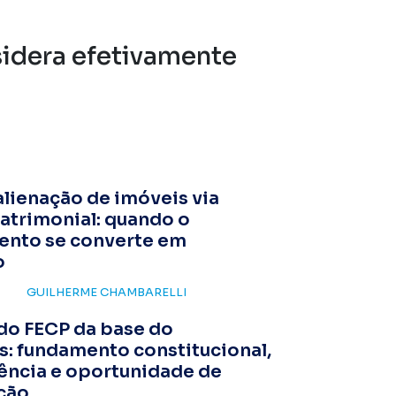
sidera efetivamente
alienação de imóveis via
atrimonial: quando o
ento se converte em
o
GUILHERME CHAMBARELLI
do FECP da base do
s: fundamento constitucional,
ência e oportunidade de
ção