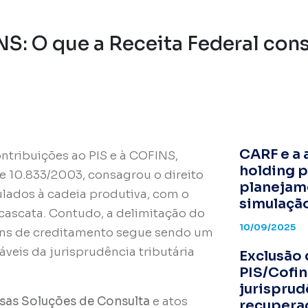
S: O que a Receita Federal con
I
CARF e a 
ntribuições ao PIS e à COFINS,
holding p
 e 10.833/2003, consagrou o direito
planejam
ulados à cadeia produtiva, com o
simulaçã
 cascata. Contudo, a delimitação do
10/09/2025
ins de creditamento segue sendo um
áveis da jurisprudência tributária
Exclusão 
PIS/Cofin
jurisprud
rsas Soluções de Consulta
e atos
recupera