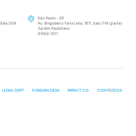
São Paulo - SP
 Sala 209
Av. Brigadeiro Faria Lima, 1811, Sala 1119 (parte)
Jardim Paulistano
01452-001
LEGAL DEPT.
FOREIGN DESK
IMPACT CO.
CONTEÚDOS