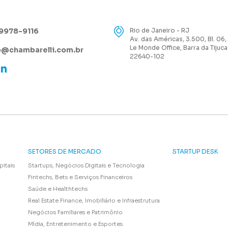
99978-9116
Rio de Janeiro - RJ
Av. das Américas, 3.500, Bl. 06,
Le Monde Office, Barra da Tijuca
@chambarelli.com.br
22640-102
SETORES DE MERCADO
STARTUP DESK
pitais
Startups, Negócios Digitais e Tecnologia
Fintechs, Bets e Serviços Financeiros
Saúde e Healthtechs
Real Estate Finance, Imobiliário e Infraestrutura
Negócios Familiares e Patrimônio
Mídia, Entretenimento e Esportes