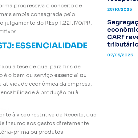
 forma progressiva o conceito de
28/10/2025
 mais ampla consagrada pelo
Segregaçã
o julgamento do REsp 1.221.170/PR,
econômic
itivos.
CARF rev
TJ: ESSENCIALIDADE
tributári
07/05/2026
xou a tese de que, para fins de
o é o bem ou serviço
essencial ou
a atividade econômica da empresa,
pensabilidade à produção ou à
nte à visão restritiva da Receita, que
 de insumo aos gastos diretamente
atéria-prima ou produtos