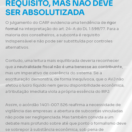
REQUISITO, MAS NÃO DEVE
SER ABSOLUTIZADA
O julgamento do CARF evidencia uma tendência de
rigor
formal
na interpretação do art. 24-A do DL 1.598/77. Para a
maioria dos conselheiros, a subconta é requisito
indispensável e não pode ser substituída por controles
alternativos.
Contudo, uma leitura mais equilibrada deveria reconhecer
que a
neutralidade fiscal não é uma benesse ao contribuinte
,
mas um imperativo de coerência do sistema. Se a
escrituração demonstra, de forma inequívoca, que o AVJ não
afetou o lucro líquido nem gerou disponibilidade econômica,
a tributação imediata viola a própria essência do IRPJ.
Assim, o acórdão 1401-007.526 reafirma a necessidade de
vigilância das empresas: a abertura de subcontas vinculadas
não pode ser negligenciada. Mas também convida a um
debate mais profundo sobre até que ponto o formalismo deve
se sobrepor à substância econômica, sob pena de