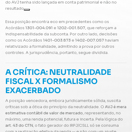
do AVJ tenha sido lançada em conta patrimonial e não no
resultado
.
Essa posição encontra eco em precedentes como os
Acórdãos
1301-004.091
e
1202-001.507
, que reforçam a
indispensabilidade da subconta. Por outro lado, decisões
como os Acórdãos
1401-003.873
e
1402-007.057
haviam
relativizado a formalidade, admitindo a prova por outros
controles. A jurisprudência, portanto, segue dividida.
A CRÍTICA: NEUTRALIDADE
FISCAL X FORMALISMO
EXACERBADO
A posição vencedora, embora juridicamente sólida, suscita
críticas sob a ótica do princípio da neutralidade. O
AVJ é mera
estimativa contábil de valor de mercado
, representando, no
máximo, uma renda potencial, futura e incerta. Pela lógica do
art. 43 do CTN
, o fato gerador do IRPJ/CSLL só se consuma
com a realização efetiva da renda — e não com um ajuste