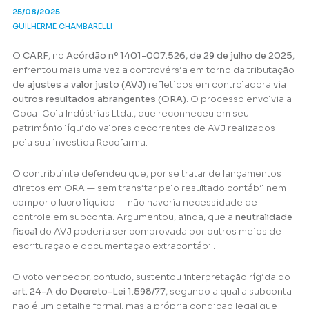
25/08/2025
GUILHERME CHAMBARELLI
O
CARF
, no
Acórdão nº 1401-007.526, de 29 de julho de 2025
,
enfrentou mais uma vez a controvérsia em torno da tributação
de
ajustes a valor justo (AVJ)
refletidos em controladora via
outros resultados abrangentes (ORA)
. O processo envolvia a
Coca-Cola Indústrias Ltda., que reconheceu em seu
patrimônio líquido valores decorrentes de AVJ realizados
pela sua investida Recofarma.
O contribuinte defendeu que, por se tratar de lançamentos
diretos em ORA — sem transitar pelo resultado contábil nem
compor o lucro líquido — não haveria necessidade de
controle em subconta. Argumentou, ainda, que a
neutralidade
fiscal
do AVJ poderia ser comprovada por outros meios de
escrituração e documentação extracontábil.
O voto vencedor, contudo, sustentou interpretação rígida do
art. 24-A do Decreto-Lei 1.598/77
, segundo a qual a subconta
não é um detalhe formal, mas a própria condição legal que