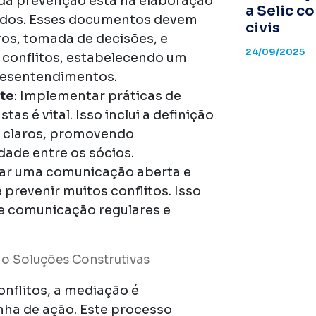
 da prevenção está na elaboração
a Selic c
hados. Esses documentos devem
civis
ros, tomada de decisões, e
24/09/2025
conflitos, estabelecendo um
 desentendimentos.
te
: Implementar práticas de
s é vital. Isso inclui a definição
s claros, promovendo
dade entre os sócios.
jar uma comunicação aberta e
prevenir muitos conflitos. Isso
de comunicação regulares e
do Soluções Construtivas
nflitos, a mediação é
nha de ação. Este processo