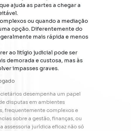
ue ajuda as partes a chegar a
itável.
 complexos ou quando a mediação
r uma opção. Diferentemente do
m é geralmente mais rápida e menos
er ao litígio judicial pode ser
ais demorada e custosa, mas às
olver impasses graves.
vogado
 societários desempenha um papel
 de disputas em ambientes
ios, frequentemente complexos e
cias sobre a gestão, finanças, ou
 assessoria jurídica eficaz não só