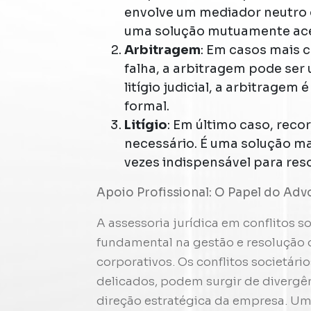
envolve um mediador neutro q
uma solução mutuamente ace
Arbitragem
: Em casos mais
falha, a arbitragem pode se
litígio judicial, a arbitrage
formal.
Litígio
: Em último caso, recorr
necessário. É uma solução m
vezes indispensável para res
Apoio Profissional: O Papel do Ad
A assessoria jurídica em conflitos
fundamental na gestão e resolução
corporativos. Os conflitos societár
delicados, podem surgir de divergên
direção estratégica da empresa. Uma