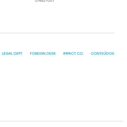
01452-001
LEGAL DEPT.
FOREIGN DESK
IMPACT CO.
CONTEÚDOS