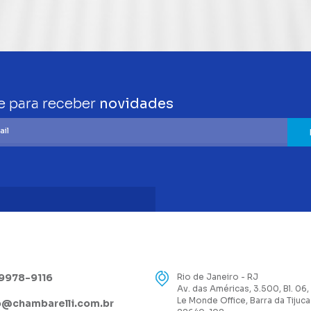
e para receber
novidades
99978-9116
Rio de Janeiro - RJ
Av. das Américas, 3.500, Bl. 06,
Le Monde Office, Barra da Tijuca
@chambarelli.com.br