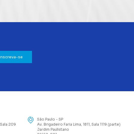
Inscreva-se
São Paulo - SP
 Sala 209
Av. Brigadeiro Faria Lima, 1811, Sala 1119 (parte)
Jardim Paulistano