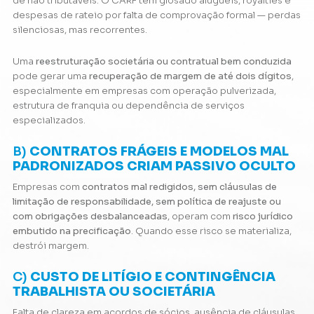
de não tributáveis. O CARF tem glosado aluguéis, royalties e
despesas de rateio por falta de comprovação formal — perdas
silenciosas, mas recorrentes.
Uma
reestruturação societária ou contratual bem conduzida
pode gerar uma
recuperação de margem de até dois dígitos
,
especialmente em empresas com operação pulverizada,
estrutura de franquia ou dependência de serviços
especializados.
B)
CONTRATOS FRÁGEIS E MODELOS MAL
PADRONIZADOS CRIAM PASSIVO OCULTO
Empresas com
contratos mal redigidos, sem cláusulas de
limitação de responsabilidade, sem política de reajuste ou
com obrigações desbalanceadas
, operam com
risco jurídico
embutido na precificação
. Quando esse risco se materializa,
destrói margem.
C)
CUSTO DE LITÍGIO E CONTINGÊNCIA
TRABALHISTA OU SOCIETÁRIA
Falta de clareza em acordos de sócios, ausência de cláusulas