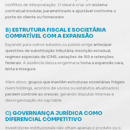
conflitos de interpretação. O ideal é criar um
sistema
contratual modular, parametrizado e ajustável conforme o
porte do cliente ou fornecedor
.
B)
ESTRUTURA FISCAL E SOCIETÁRIA
COMPATÍVEL COM A EXPANSÃO
Expandir para outros estados ou países exige
antecipar
questões de substituição tributária, inscrição estadual,
regimes especiais de ICMS, variações de ISS e retenções
federais
. A ausência dessa engenharia
torna a expansão cara,
lenta e insegura
.
Além disso,
grupos que mantêm estruturas societárias frágeis
(sem holdings, acordos de sócios ou estatutos atualizados)
perdem controle ao crescer
, gerando disputas internas e
desorganização do cap table.
C)
GOVERNANÇA JURÍDICA COMO
DIFERENCIAL COMPETITIVO
Investidores institucionais não olham apenas o produto ou o