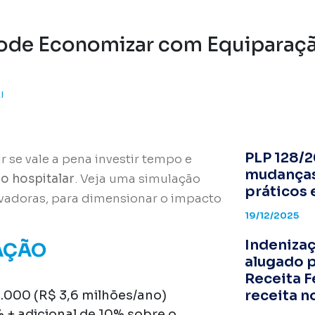
ode Economizar com Equiparaçã
I
PLP 128/2
 se vale a pena investir tempo e
mudanças
o hospitalar
. Veja uma simulação
práticos 
vadoras, para dimensionar o impacto
19/12/2025
Indeniza
AÇÃO
alugado p
Receita F
receita n
.000 (R$ 3,6 milhões/ano)
% + adicional de 10% sobre o