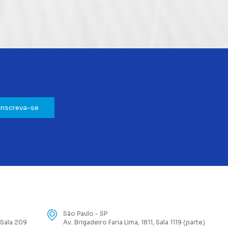
Inscreva-se
São Paulo - SP
 Sala 209
Av. Brigadeiro Faria Lima, 1811, Sala 1119 (parte)