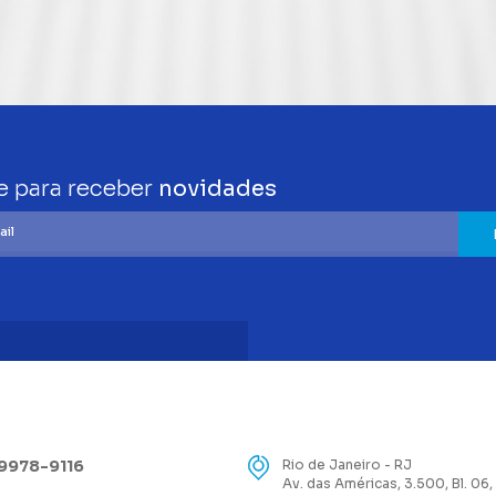
e para receber
novidades
99978-9116
Rio de Janeiro - RJ
Av. das Américas, 3.500, Bl. 06,