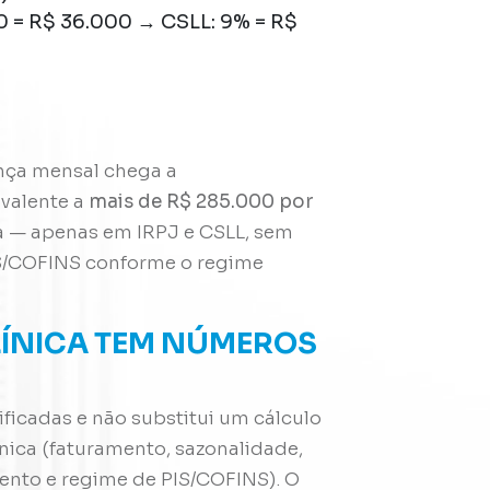
0 = R$ 36.000 → CSLL: 9% = R$
ença mensal chega a
ivalente a
mais de R$ 285.000 por
a — apenas em IRPJ e CSLL, sem
IS/COFINS conforme o regime
LÍNICA TEM NÚMEROS
ficadas e não substitui um cálculo
ínica (faturamento, sazonalidade,
mento e regime de PIS/COFINS). O