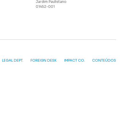
Jardim Paulistano
01452-001
LEGAL DEPT.
FOREIGN DESK
IMPACT CO.
CONTEÚDOS