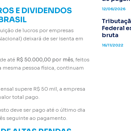
ROS E DIVIDENDOS
12/06/2026
BRASIL
Tributaçã
Federal e
ibuição de lucros por empresas
bruta
 Nacional) deixará de ser isenta em
16/11/2022
de até
R$ 50.000,00 por mês
, feitos
mesma pessoa física, continuam
ensal supere R$ 50 mil, a empresa
valor total pago
.
to deve ser pago até o último dia
mês seguinte ao pagamento
.