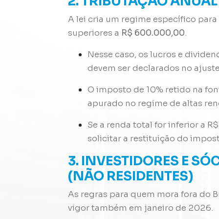
2. TRIBUTAÇÃO ANUAL
A lei cria um regime específico pa
superiores a
R$ 600.000,00
.
Nesse caso, os lucros e divide
devem ser declarados no ajuste
O imposto de 10% retido na font
apurado no regime de altas re
Se a renda total for inferior a 
solicitar a restituição do impo
3. INVESTIDORES E SÓ
(NÃO RESIDENTES)
As regras para quem mora fora do Br
vigor também em janeiro de 2026
.