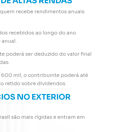
 DE ALTAS RENDAS
ra quem recebe rendimentos anuais
ndos recebidos ao longo do ano
 anual
.
e poderá ser deduzido do valor final
ndas
.
R$ 600 mil, o contribuinte poderá até
sto retido sobre dividendos
.
CIOS NO EXTERIOR
asil são mais rígidas e entram em