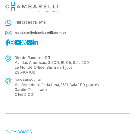
+55 21 99978-9116
contato@chambarelli.com.br
Rio de Janeiro - RJ
Av. das Américas, 3.500, Bl. 06, Sala 209
Le Monde Office, Barra da Tijuca
22640-102
São Paulo - SP
Av. Brigadeiro Faria Lima, 1811, Sala 1119 (parte)
Jardim Paulistano
01452-001
QUEM SOMOS