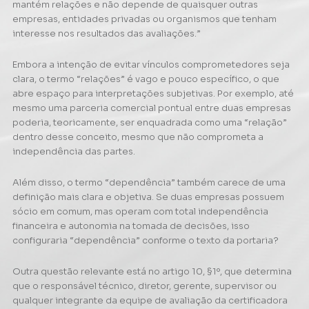
mantém relações e não depende de quaisquer outras
empresas, entidades privadas ou organismos que tenham
interesse nos resultados das avaliações.”
Embora a intenção de evitar vínculos comprometedores seja
clara, o termo “relações” é vago e pouco específico, o que
abre espaço para interpretações subjetivas. Por exemplo, até
mesmo uma parceria comercial pontual entre duas empresas
poderia, teoricamente, ser enquadrada como uma “relação”
dentro desse conceito, mesmo que não comprometa a
independência das partes.
Além disso, o termo “dependência” também carece de uma
definição mais clara e objetiva. Se duas empresas possuem
sócio em comum, mas operam com total independência
financeira e autonomia na tomada de decisões, isso
configuraria “dependência” conforme o texto da portaria?
Outra questão relevante está no artigo 10, §1º, que determina
que o responsável técnico, diretor, gerente, supervisor ou
qualquer integrante da equipe de avaliação da certificadora