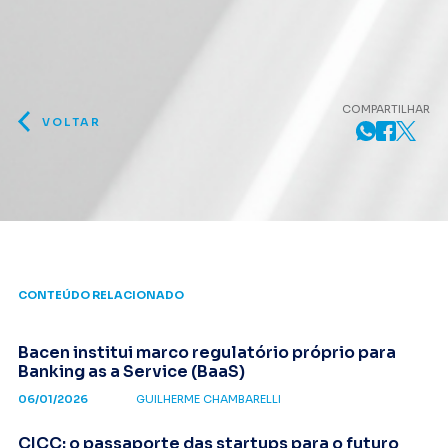
COMPARTILHAR
VOLTAR
CONTEÚDO RELACIONADO
Bacen institui marco regulatório próprio para
Banking as a Service (BaaS)
06/01/2026
GUILHERME CHAMBARELLI
CICC: o passaporte das startups para o futuro