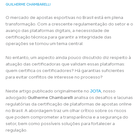
GUILHERME CHAMBARELLI
O mercado de apostas esportivas no Brasil está em plena
transformação. Com a crescente regulamentação do setor e o
avanço das plataformas digitais, a necessidade de
certificação técnica para garantir a integridade das
operações se tornou um tema central.
No entanto, um aspecto ainda pouco discutido diz respeito à
atuação das certificadoras que validam essas plataformas:
quem certifica os certificadores? Há garantias suficientes
para evitar conflitos de interesse no processo?
Neste artigo publicado originalmente no
JOTA
, nosso
advogado
Guilherme Chambarelli
analisa os desafios e lacunas
regulatórias da certificação de plataformas de apostas online
no Brasil. A abordagem traz um olhar crítico sobre os riscos
que podem comprometer a transparência e a segurança do
setor, bem como possíveis soluções para fortalecer a
regulação.