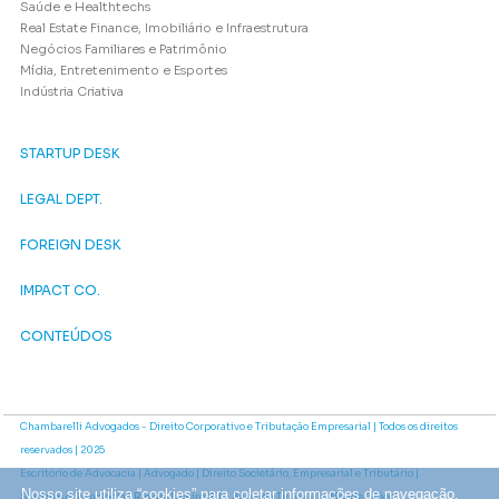
Saúde e Healthtechs
Real Estate Finance, Imobiliário e Infraestrutura
Negócios Familiares e Patrimônio
Mídia, Entretenimento e Esportes
Indústria Criativa
STARTUP DESK
LEGAL DEPT.
FOREIGN DESK
IMPACT CO.
CONTEÚDOS
Chambarelli Advogados - Direito Corporativo e Tributação Empresarial | Todos os direitos
reservados | 2025
Escritório de Advocacia | Advogado | Direito Societário, Empresarial e Tributário |
Nosso site utiliza “cookies” para coletar informações de navegação.
Startups e Tecnologia | Rio de Janeiro RJ - Barra da Tijuca - Le Monde Office