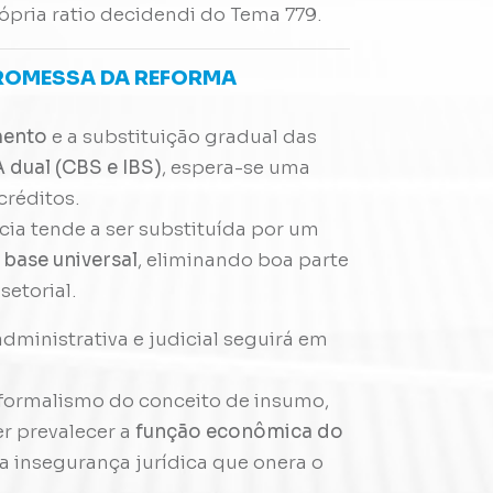
pria ratio decidendi do Tema 779.
PROMESSA DA REFORMA
mento
e a substituição gradual das
A dual (CBS e IBS)
, espera-se uma
créditos.
cia tende a ser substituída por um
base universal
, eliminando boa parte
etorial.
administrativa e judicial seguirá em
 formalismo do conceito de insumo,
er prevalecer a
função econômica do
 insegurança jurídica que onera o