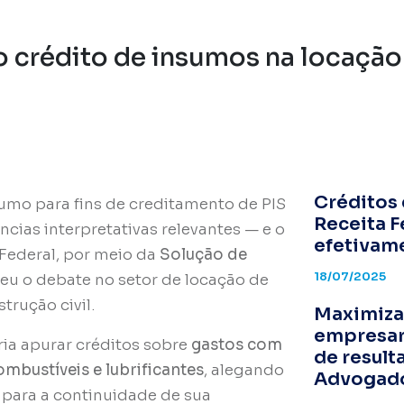
 ao crédito de insumos na locaçã
I
Créditos 
sumo
para fins de creditamento de PIS
Receita F
ncias interpretativas relevantes — e o
efetivam
Federal, por meio da
Solução de
18/07/2025
deu o debate no setor de locação de
rução civil.
Maximiza
empresari
ria apurar créditos sobre
gastos com
de result
mbustíveis e lubrificantes
, alegando
Advogad
 para a continuidade de sua