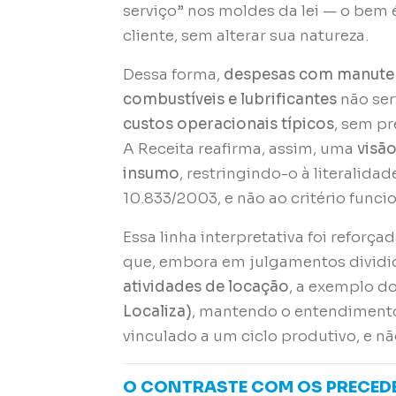
serviço” nos moldes da lei — o bem
cliente, sem alterar sua natureza.
Dessa forma,
despesas com manuten
combustíveis e lubrificantes
não ser
custos operacionais típicos
, sem pr
A Receita reafirma, assim, uma
visão
insumo
, restringindo-o à literalida
10.833/2003, e não ao critério funci
Essa linha interpretativa foi reforç
que, embora em julgamentos dividi
atividades de locação
, a exemplo d
Localiza)
, mantendo o entendimento
vinculado a um ciclo produtivo, e 
O CONTRASTE COM OS PRECED