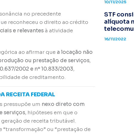
10/11/2025
essonância no precedente
STF consi
alíquota 
que reconheceu o direito ao crédito
telecomu
ciais e relevantes
à atividade
16/11/2022
tegórica ao afirmar que
a locação não
 produção ou prestação de serviços
,
nº 10.637/2002 e nº 10.833/2003
,
bilidade de creditamento.
A RECEITA FEDERAL
fins pressupõe um
nexo direto com
e serviços
, hipóteses em que o
eração de receita tributável.
te “transformação” ou “prestação de