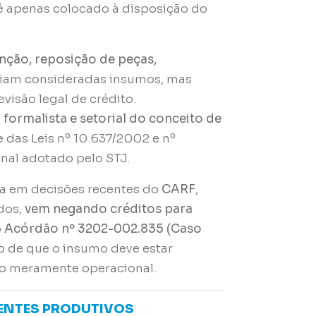
 é apenas colocado à disposição do
ção, reposição de peças,
iam consideradas insumos, mas
evisão legal de crédito.
 formalista e setorial do conceito de
de das Leis nº 10.637/2002 e nº
onal adotado pelo STJ.
ada em decisões recentes do
CARF
,
dos,
vem negando créditos para
o
Acórdão nº 3202-002.835 (Caso
 de que o insumo deve estar
não meramente operacional.
ENTES PRODUTIVOS