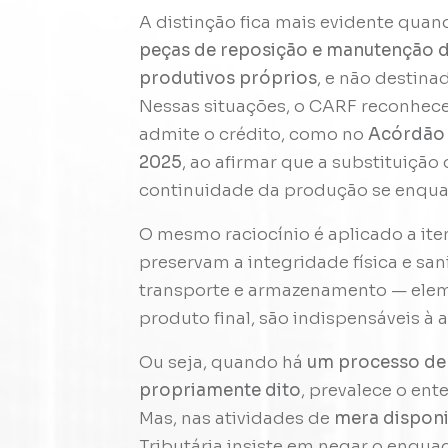
A distinção fica mais evidente qua
peças de reposição e manutenção d
produtivos próprios
, e não destina
Nessas situações, o CARF reconhece
admite o crédito, como no
Acórdão n
2025
, ao afirmar que a substituiç
continuidade da produção se enqua
O mesmo raciocínio é aplicado a it
preservam a integridade física e sa
transporte e armazenamento — ele
produto final, são indispensáveis à 
Ou seja, quando há
um processo de
propriamente dito
, prevalece o ent
Mas, nas atividades de
mera disponi
Tributária insiste em negar o enqu