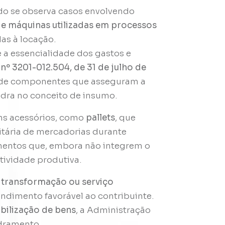
ndo se observa casos envolvendo
e máquinas utilizadas em processos
das à locação.
 a essencialidade dos gastos e
º 3201-012.504, de 31 de julho de
ão de componentes que asseguram a
dra no conceito de insumo.
ens acessórios, como
pallets
, que
nitária de mercadorias durante
mentos que, embora não integrem o
atividade produtiva.
 transformação ou serviço
endimento favorável ao contribuinte.
bilização de bens
, a Administração
adramento.