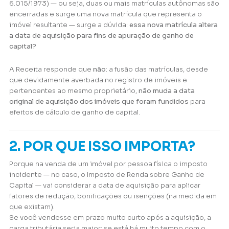
6.015/1973) — ou seja, duas ou mais matrículas autônomas são
encerradas e surge uma nova matrícula que representa o
imóvel resultante — surge a dúvida:
essa nova matrícula altera
a data de aquisição para fins de apuração de ganho de
capital?
A Receita responde que
não
: a fusão das matrículas, desde
que devidamente averbada no registro de imóveis e
pertencentes ao mesmo proprietário,
não muda a data
original de aquisição dos imóveis que foram fundidos
para
efeitos de cálculo de ganho de capital.
2. POR QUE ISSO IMPORTA?
Porque na venda de um imóvel por pessoa física o imposto
incidente — no caso, o Imposto de Renda sobre Ganho de
Capital — vai considerar a data de aquisição para aplicar
fatores de redução, bonificações ou isenções (na medida em
que existam).
Se você vendesse em prazo muito curto após a aquisição, a
carga tributária seria maior; se está há muito tempo com o