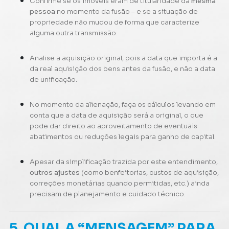
Confirme se os imóveis eram de titularidade da
mesma
pessoa
no momento da fusão – e se a situação de
propriedade não mudou de forma que caracterize
alguma outra transmissão.
Analise a aquisição original, pois a data que importa é a
da real aquisição dos bens antes da fusão, e não a data
de unificação.
No momento da alienação, faça os cálculos levando em
conta que a data de aquisição será a original, o que
pode dar direito ao aproveitamento de eventuais
abatimentos ou reduções legais para ganho de capital.
Apesar da simplificação trazida por este entendimento,
outros ajustes
(como benfeitorias, custos de aquisição,
correções monetárias quando permitidas, etc.) ainda
precisam de planejamento e cuidado técnico.
5. QUAL A “MENSAGEM” PARA