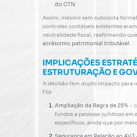
do CTN
.
Assim, mesmo sem subconta formal
controles contábeis existentes eram 
neutralidade fiscal, reafirmando qu
acréscimo patrimonial tributável
.
IMPLICAÇÕES ESTRATÉG
ESTRUTURAÇÃO E GO
A decisão tem duplo impacto para i
FIIs:
Ampliação da Regra de 25%
– c
fundos a pessoas jurídicas em
específicos, ainda que por mei
Segurança em Relação ao AVJ