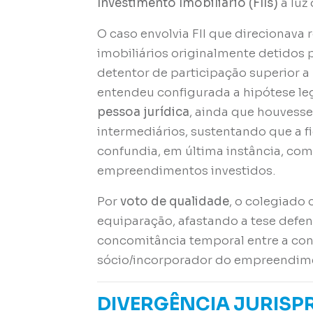
Investimento Imobiliário (FIIs)
à luz
O caso envolvia FII que direcionav
imobiliários originalmente detidos 
detentor de participação superior a
entendeu configurada a hipótese le
pessoa jurídica
, ainda que houvesse
intermediários, sustentando que a fi
confundia, em última instância, com
empreendimentos investidos.
Por
voto de qualidade
, o colegiado
equiparação, afastando a tese defen
concomitância temporal entre a cond
sócio/incorporador do empreendim
DIVERGÊNCIA JURISPR