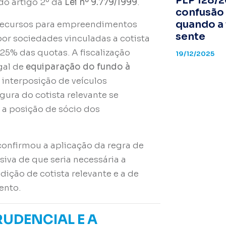
PLP 128/2
 do artigo 2º da
Lei nº 9.779/1999
.
confusão 
quando a 
a recursos para empreendimentos
sente
por sociedades vinculadas a cotista
 25% das quotas. A fiscalização
19/12/2025
gal de
equiparação do fundo à
 interposição de veículos
gura do cotista relevante se
 a posição de sócio dos
 confirmou a aplicação da regra de
siva de que seria necessária a
ição de cotista relevante e a de
ento.
UDENCIAL E A