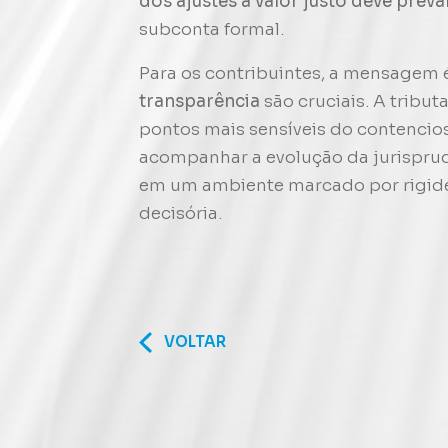
dos ajustes a valor justo deve preva
subconta formal.
Para os contribuintes, a mensagem é
transparência
são cruciais. A tribu
pontos mais sensíveis do contencioso
acompanhar a evolução da jurisprud
em um ambiente marcado por rigide
decisória.
VOLTAR