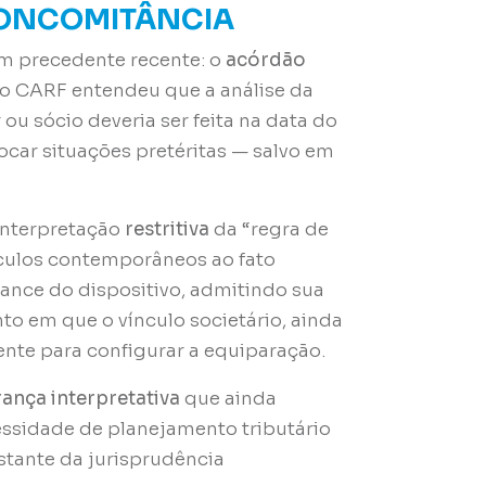
CONCOMITÂNCIA
m precedente recente: o
acórdão
 o CARF entendeu que a análise da
ou sócio deveria ser feita na data do
ocar situações pretéritas — salvo em
interpretação
restritiva
da “regra de
nculos contemporâneos ao fato
cance do dispositivo, admitindo sua
to em que o vínculo societário, ainda
ciente para configurar a equiparação.
ança interpretativa
que ainda
ssidade de planejamento tributário
tante da jurisprudência