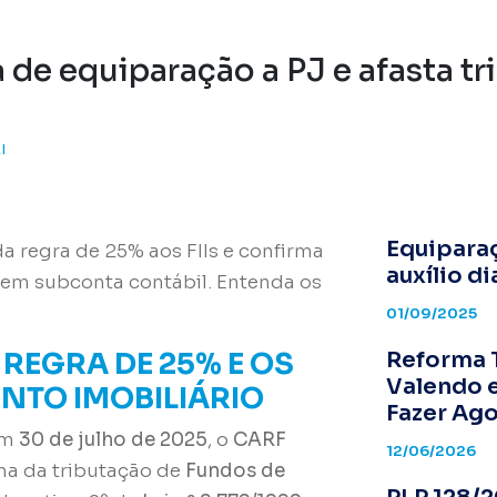
ra de equiparação a PJ e afasta 
I
Equiparaç
a regra de 25% aos FIIs e confirma
auxílio d
sem subconta contábil. Entenda os
01/09/2025
 REGRA DE 25% E OS
Reforma T
Valendo e
NTO IMOBILIÁRIO
Fazer Ag
em
30 de julho de 2025
, o
CARF
12/06/2026
ma da tributação de
Fundos de