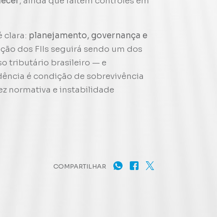
lecer
, ainda que faltem controles em
 clara:
planejamento, governança e
tação dos FIIs seguirá sendo um dos
 tributário brasileiro — e
ência é condição de sobrevivência
z normativa e instabilidade
COMPARTILHAR