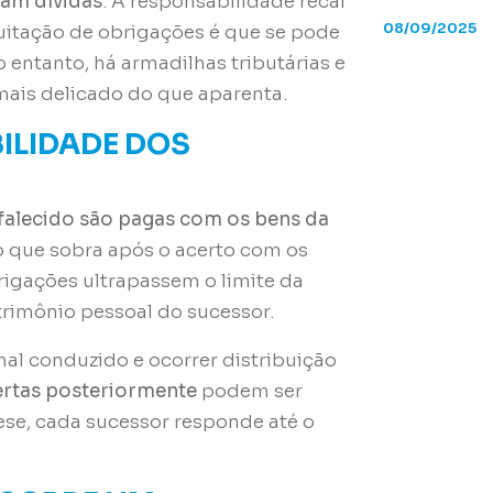
dam dívidas
. A responsabilidade recai
08/09/2025
quitação de obrigações é que se pode
 entanto, há armadilhas tributárias e
ais delicado do que aparenta.
ILIDADE DOS
 falecido são pagas com os bens da
o que sobra após o acerto com os
rigações ultrapassem o limite da
trimônio pessoal do sucessor.
mal conduzido e ocorrer distribuição
ertas posteriormente
podem ser
ese, cada sucessor responde até o