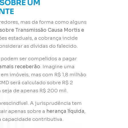
 SOBRE UM
ENTE
credores, mas da forma como alguns
sobre Transmissão Causa Mortis e
ões estaduais, a cobrança incide
onsiderar as dívidas do falecido.
os podem ser compelidos a pagar
amais receberão
. Imagine uma
 em imóveis, mas com R$ 1,8 milhão
CMD será calculado sobre R$ 2
a seja de apenas R$ 200 mil.
mprescindível. A jurisprudência tem
air apenas sobre a
herança líquida
,
a capacidade contributiva.