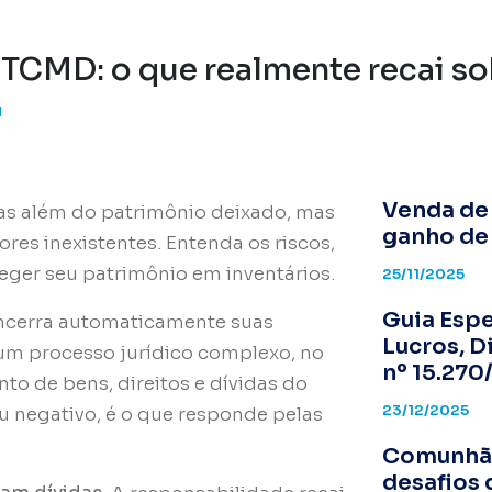
 ITCMD: o que realmente recai so
I
Venda de 
as além do patrimônio deixado, mas
ganho de 
res inexistentes. Entenda os riscos,
eger seu patrimônio em inventários.
25/11/2025
Guia Espe
ncerra automaticamente suas
Lucros, D
 um processo jurídico complexo, no
nº 15.270
nto de bens, direitos e dívidas do
23/12/2025
ou negativo, é o que responde pelas
Comunhão
desafios 