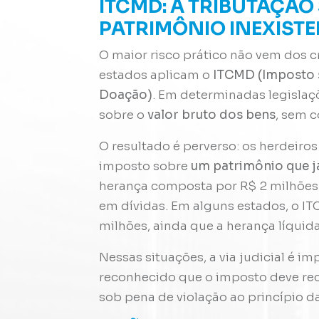
ITCMD: A TRIBUTAÇÃO
PATRIMÔNIO INEXIST
O maior risco prático não vem dos 
estados aplicam o
ITCMD (Imposto 
Doação)
. Em determinadas legislaç
sobre o
valor bruto dos bens
, sem c
O resultado é perverso: os herdeir
imposto sobre
um patrimônio que j
herança composta por R$ 2 milhões
em dívidas. Em alguns estados, o IT
milhões, ainda que a herança líquid
Nessas situações, a via judicial é i
reconhecido que o imposto deve rec
sob pena de violação ao princípio d