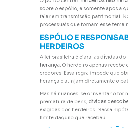
O ponto central:
herdeiros não her
sobre o espólio, e somente após a 
falar em transmissão patrimonial. No
processuais que tornam esse tema m
ESPÓLIO E RESPONSAB
HERDEIROS
A lei brasileira é clara:
as dívidas do
herança
. O herdeiro apenas recebe 
credores. Essa regra impede que ob
herança e atinjam diretamente o pa
Mas há nuances: se o inventário for 
prematura de bens,
dívidas descob
exigidas dos herdeiros. Nessa hipót
limite daquilo que recebeu.