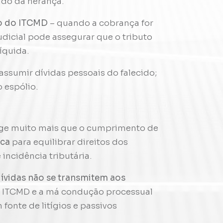
uido da herança.
lo do ITCMD
– quando a cobrança for
judicial pode assegurar que o tributo
íquida.
assumir dívidas pessoais do falecido;
 espólio.
xige muito mais que o cumprimento de
ica
para equilibrar direitos dos
 incidência tributária.
ívidas não se transmitem aos
do ITCMD e a má condução processual
onte de litígios e passivos