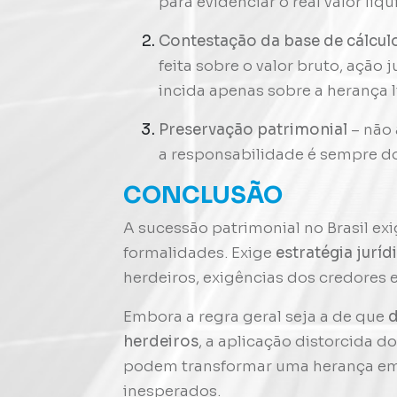
para evidenciar o real valor líq
Contestação da base de cálcu
feita sobre o valor bruto, ação 
incida apenas sobre a herança l
Preservação patrimonial
– não 
a responsabilidade é sempre do
CONCLUSÃO
A sucessão patrimonial no Brasil e
formalidades. Exige
estratégia juríd
herdeiros, exigências dos credores e
Embora a regra geral seja a de que
d
herdeiros
, a aplicação distorcida 
podem transformar uma herança em f
inesperados.